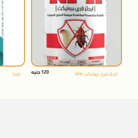
+
120
جنيه
ايجلز فرى بروتيكت RPK
فيدا