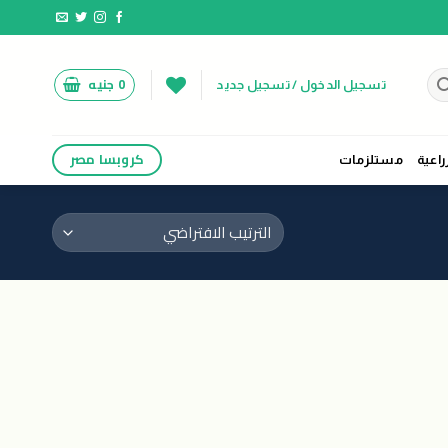
0
جنيه
تسجيل الدخول / تسجيل جديد
كروبسا مصر
راعية
مستلزمات