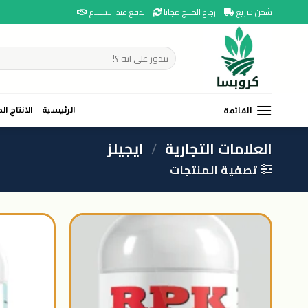
Ski
شحن سريع
ارجاع المنتج مجانا
الدفع عند الاستلام
t
conten
البحث
عن:
الرئيسية
الانتاج ال
القائمة
العلامات التجارية
/
ايجيلز
تصفية المنتجات
اضافة
الى
المنتجات
المفضلة