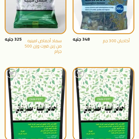
348
جنيه
325
جنيه
سماد أحماض امينيه
أكاديان 300 جم
من زين فيرت وزن 500
جرام
اضافة
اضافة
الى
الى
المنتجات
المنتجات
المفضلة
المفضلة