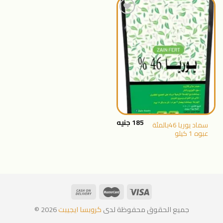
اضافة
الى
المنتجات
المفضلة
185
جنيه
سماد يوريا 46بالمئة
عبوه 1 كيلو
جميع الحقوق محفوظة لدى
كروبسا ايجيبت
2026 ©