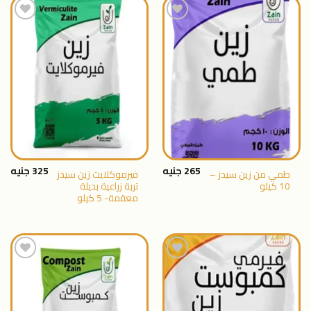
اضافة
اضافة
الى
الى
المنتجات
المنتجات
المفضلة
المفضلة
265
جنيه
325
جنيه
طمي من زين سيدز –
فيرموكلايت زين سيدز
10 كيلو
تربة زراعية بديلة
معقمة- 5 كيلو
اضافة
اضافة
الى
الى