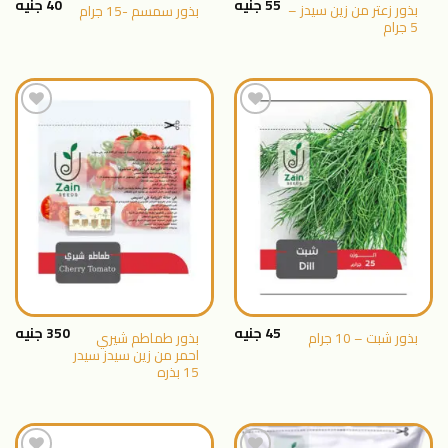
55
جنيه
40
جنيه
بذور زعتر من زين سيدز –
بذور سمسم -15 جرام
5 جرام
اضافة
اضافة
الى
الى
المنتجات
المنتجات
المفضلة
المفضلة
45
جنيه
350
جنيه
بذور طماطم شيري
بذور شبت – 10 جرام
احمر من زين سيدز سيدر
15 بذره