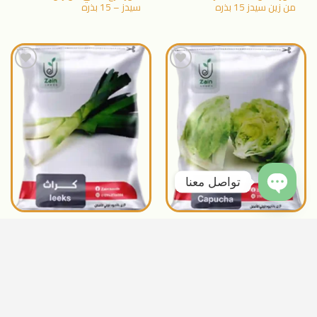
من زين سيدز 15 بذره
سيدز – 15 بذره
اضافة
اضافة
الى
الى
المنتجات
المنتجات
المفضلة
المفضلة
تواصل معنا
OPEN
65
جنيه
40
جنيه
بذور كابوتشا زين سيدز –
بذور كرات من زين سيدز –
1 جرام
5 جرام
CHATY