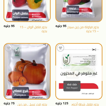
95
جنيه
95
جنيه
بذور فراولة من زين سيدز
بذور فلفل الوان – 15
– 15 بذره
بذره
اضافة
اضافة
الى
الى
المنتجات
المنتجات
غير متوفر في المخزون
المفضلة
المفضلة
125
جنيه
75
جنيه
بذور فلفل شطة أخضر
بذور قرع عسلي من زين