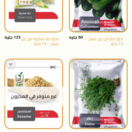
90
جنيه
125
جنيه
بذور خيار من زين سيدز –
بذور ذرة سكرية من زين
15 بذرة
سيدز – 15 بذرة
اضافة
اضافة
الى
الى
المنتجات
المنتجات
غير متوفر في المخزون
المفضلة
المفضلة