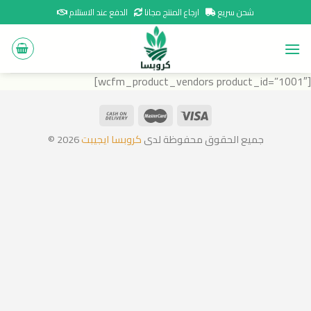
Ski
شحن سريع
ارجاع المنتج مجانا
الدفع عند الاستلام
t
conten
[wcfm_product_vendors product_id=”1001″]
جميع الحقوق محفوظة لدى
كروبسا ايجيبت
2026 ©