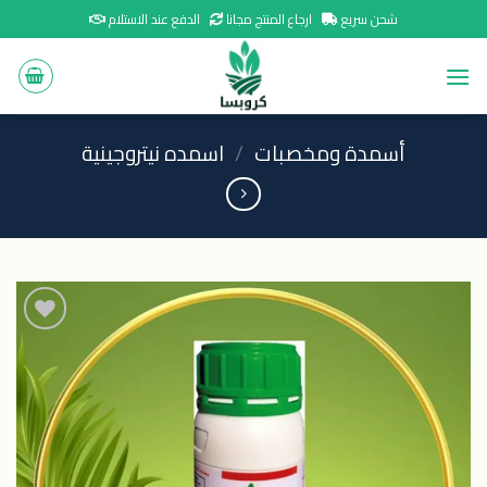
Ski
شحن سريع
ارجاع المنتج مجانا
الدفع عند الاستلام
t
conten
أسمدة ومخصبات
/
اسمده نيتروجينية
اضافة
الى
المنتجات
المفضلة