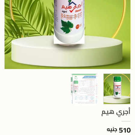
أجري هيم
510
جنيه