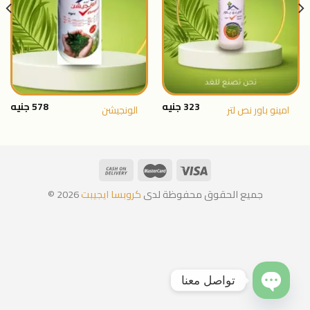
المنتجات
المنتجات
المفضلة
المفضلة
323
جنيه
578
جنيه
امينو باور نص لتر
الونجيشن
جميع الحقوق محفوظة لدى
كروبسا ايجيبت
2026 ©
تواصل معنا