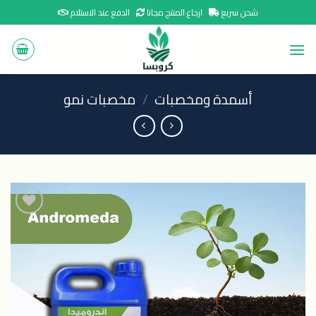
Ski
شحن سريع
ارجاع المنتج مجانا
الدفع عند الاستلام
t
conten
أسمدة ومخصبات
/
مخصبات نمو
اضافة
الى
المنتجات
المفضلة