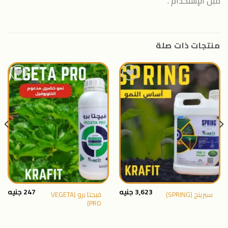
قبل الإستخدام .
منتجات ذات صلة
اضافة
اضافة
الى
الى
المنتجات
المنتجات
المفضلة
المفضلة
3,623
جنيه
247
جنيه
فيجتا برو (VEGETA
سبرينج (SPRING)
PRO)