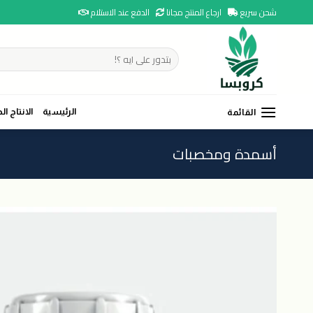
Ski
شحن سريع
ارجاع المنتج مجانا
الدفع عند الاستلام
t
conten
البحث
عن:
الرئيسية
الانتاج ال
القائمة
أسمدة ومخصبات