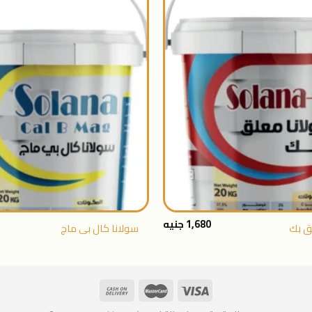
اضافة
الى
المنتجات
المفضلة
+
1,680
جنيه
ق بك
سولانا كال بى ماج