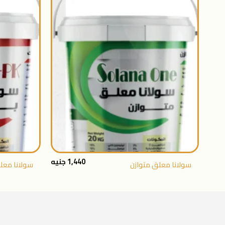
اضافة
الى
المنتجات
المفضلة
+
1,440
جنيه
سولانا معلق متوازن
سولانا معل