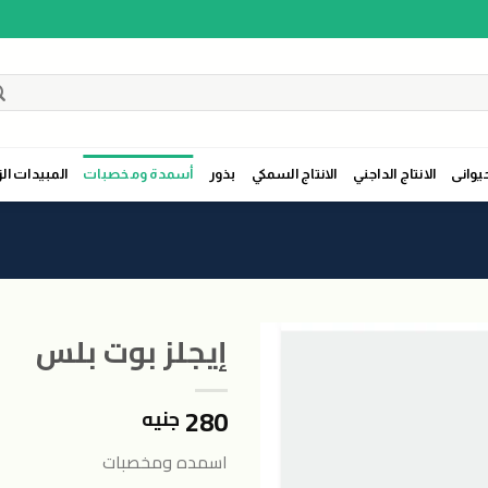
حيوانى
الانتاج الداجني
الانتاج السمكي
بذور
أسمدة ومخصبات
المبيدات الز
إيجلز بوت بلس
280
جنيه
اضافة
الى
اسمده ومخصبات
المنتجات