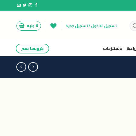
0
جنيه
تسجيل الدخول / تسجيل جديد
كروبسا مصر
راعية
مستلزمات