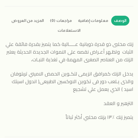
الوصف
معلومات إضافية
مراجعات (0)
المزيد من العروض
الاستعلامات
زنك مخلبى ذو قدرة ذوبانية عـــــالية كما يتميز بقدرة فائقة علي
الثبات وتظـهر أعـراض نقصه على النموات الجديدة الحديثة يعتبر
الزنك من العناصر الصغرى المهمة في تغذية النبـات،
يدخل الزنك كمرافق انزيمى لتكـوين الحمض الاميني تربتوفان
والذى يـلعب دور فى تكوين الاوكسين الطبيعى( اندول اسيتك
اسيد ) الذي يعمل علي تشجيع
التزهير و العقد
يتميز زنك ٪١٣ بزنك مخلبي أكثر ثباتاً