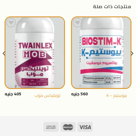
منتجات ذات صلة
اضافة
اضافة
الى
الى
المنتجات
المنتجات
المفضلة
المفضلة
560
جنيه
405
جنيه
بيوستيم – K
توينليكس موب