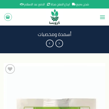
Ski
شحن سريع
ارجاع المنتج مجانا
الدفع عند الاستلام
t
conten
أسمدة ومخصبات
اضافة
الى
المنتجات
المفضلة