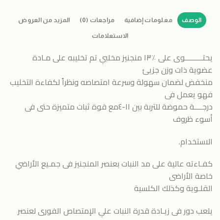
الوصف
معلومات إضافية
مراجعات (0)
المزيد من العروض
الاستعلامات
يحتـــــــــوى على ٪١٣ منجنيز مخلبي تم تخليبه على مـادة
عضوية ذات وزن جزيئ
منخفض لضمان سهولة وسرعة امتصاصه ونظراً لكفاءة التخليب
فهو يعمل فى
درجــــة حموضة للتربة بين ١١-٤مع قوة ثبات متميزة حتى فى
أسوء ظروف
الاستخدام.
كفـاءته عالية على مد النبات بعنصر المنجنيز فى جمـيع الأراضي
خاصة الأراضى
القلـوية وكذلك الكلسية
يلعب دور فى زيـادة قدرة النبات علي الإمتصاص الفورى لعنصر