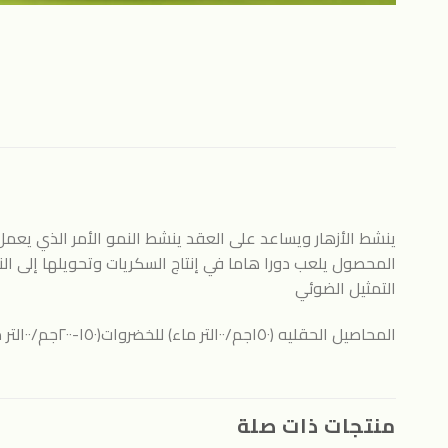
ينشط الأزهار ويساعد على العقد ينشط النمو الأمر الذي يعمل
المحصول يلعب دورا هاما في إنتاج السكريات وتحويلها إلى ال
التمثيل الضوئي
المحاصيل الحقليه (١٥٠جم/١٠٠لتر ماء) للخضروات(١٥٠-٢٠٠جم/١٠٠لتر ماء) لأشجار الفاكهه(١٠٠جم/١٠٠لتر ماء)
منتجات ذات صلة