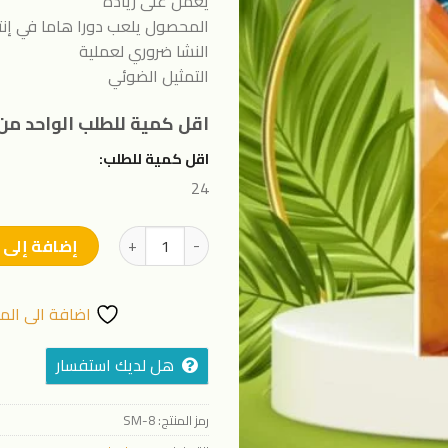
يعمل على زيادة
المفضلة
المحصول يلعب دورا هاما في إنتا
النشا ضروري لعملية
التمثيل الضوئي
اقل كمية للطلب الواحد من 
اقل كمية للطلب:
24
كمية اجري هوم ١٠_٦٠_٦بلس نص لتر
إضافة إلى 
اضافة الى الم
هل لديك استفسار
رمز المنتج:
SM-8