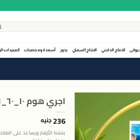
حيوانى
الانتاج الداجني
الانتاج السمكي
بذور
أسمدة ومخصبات
المبيدات الز
اجري هوم ١٠_٦٠_٦بلس نص لتر
236
جنيه
اضافة
الى
ينشط الأزهار ويساعد على العقد 
المنتجات