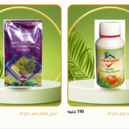
اضافة
الى
المنتجات
المفضلة
+
190
جنيه
 بورن ربع لتر
اجري هوم بلس ربع لتر