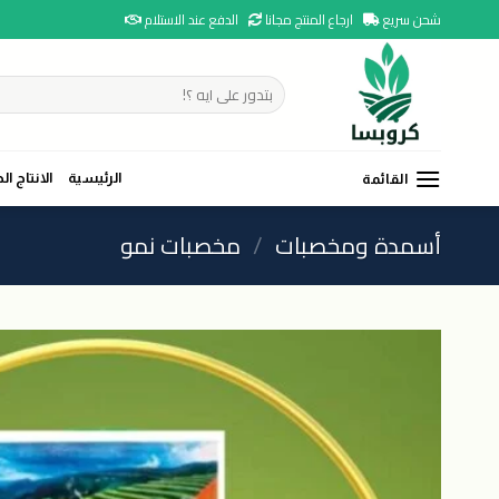
Ski
شحن سريع
ارجاع المنتج مجانا
الدفع عند الاستلام
t
conten
البحث
عن:
الرئيسية
الانتاج ال
القائمة
أسمدة ومخصبات
/
مخصبات نمو