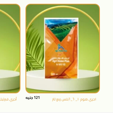
اضافة
الى
المنتجات
المفضلة
+
121
جنيه
اجري هوم ١٠_٦٠_٦بلس ربع لتر
أجري فيرتيليا