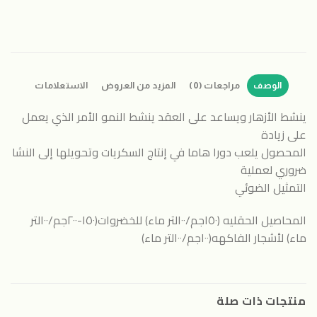
الوصف
مراجعات (0)
المزيد من العروض
الاستعلامات
ينشط الأزهار ويساعد على العقد ينشط النمو الأمر الذي يعمل
على زيادة
المحصول يلعب دورا هاما في إنتاج السكريات وتحويلها إلى النشا
ضروري لعملية
التمثيل الضوئي
المحاصيل الحقليه (١٥٠جم/١٠٠لتر ماء) للخضروات(١٥٠-٢٠٠جم/١٠٠لتر
ماء) لأشجار الفاكهه(١٠٠جم/١٠٠لتر ماء)
منتجات ذات صلة