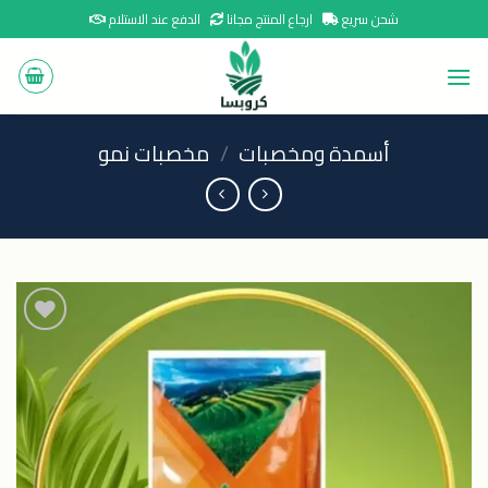
Ski
شحن سريع
ارجاع المنتج مجانا
الدفع عند الاستلام
t
conten
أسمدة ومخصبات
/
مخصبات نمو
اضافة
الى
المنتجات
المفضلة