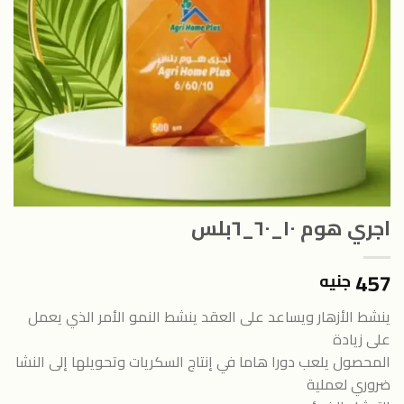
اجري هوم ١٠_٦٠_٦بلس
457
جنيه
ينشط الأزهار ويساعد على العقد ينشط النمو الأمر الذي يعمل
على زيادة
المحصول يلعب دورا هاما في إنتاج السكريات وتحويلها إلى النشا
ضروري لعملية