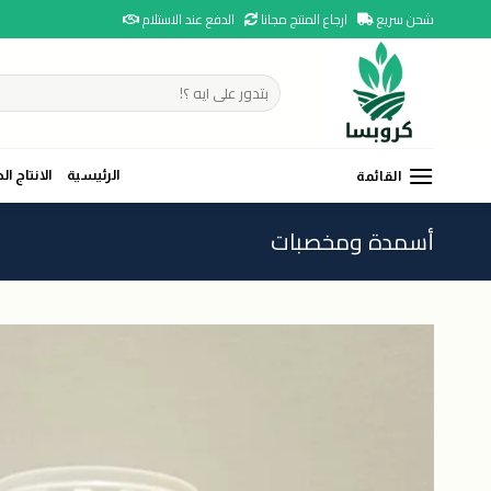
Ski
شحن سريع
ارجاع المنتج مجانا
الدفع عند الاستلام
t
conten
البحث
عن:
الرئيسية
الانتاج ال
القائمة
أسمدة ومخصبات