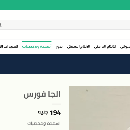
حيوانى
الانتاج الداجني
الانتاج السمكي
بذور
أسمدة ومخصبات
المبيدات الز
الجا فورس
194
جنيه
اضافة
الى
اسمدة ومخصبات
المنتجات