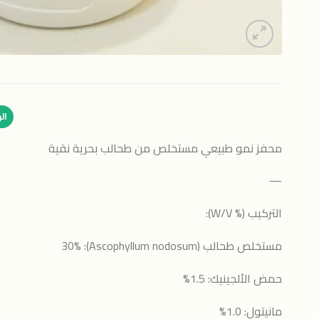
ال
محفز نمو طبيعي مستخلص من طحالب بحرية نقية
—
التركيب (% W/V):
مستخلص طحالب (Ascophyllum nodosum): 30%
حمض الألجينيك: 1.5%
مانيتول: 1.0%