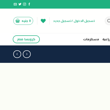
0
جنيه
تسجيل الدخول / تسجيل جديد
كروبسا مصر
راعية
مستلزمات