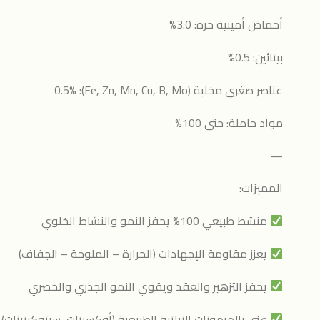
أحماض أمينية حرة: 3.0%
بيتائين: 0.5%
عناصر صغرى مخلبة (Fe, Zn, Mn, Cu, B, Mo): 0.5%
مواد حاملة: حتى 100%
—
المميزات:
منشط طبيعي 100% يحفز النمو والنشاط الخلوي
يعزز مقاومة الإجهادات (الحرارة – الملوحة – الجفاف)
يحفز التزهير والعقد ويقوي النمو الجذري والخضري
غني بالهرمونات النباتية الطبيعية (أوكسينات، سيتوكينينات)