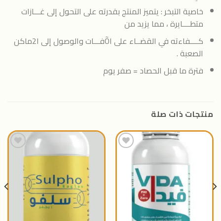
خاصية التبخر : يتميز المنتج بقدرته على التحول إلى غـــازات
متطــــايرة ، مما يزيد من
كــــفاءته في القضــاء على اÕفـــات والوصول إلى ا2ماكن
الصعبة .
فترة ما قبل الحصاد = صفر يوم
منتجات ذات صلة
اضافة
اضافة
الى
الى
المنتجات
المنتجات
المفضلة
المفضلة