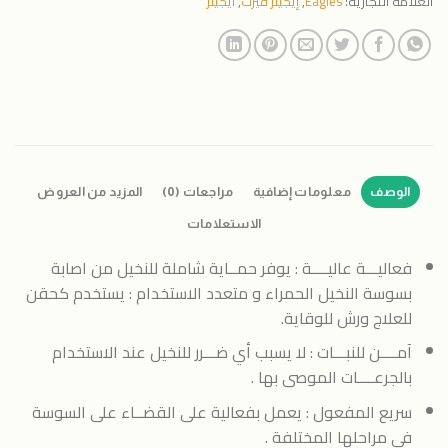
العلامة التجارية:
Eagles
,
إيجيلز فيرت
,
ايجيلز
الوصف
معلومات إضافية
مراجعات (0)
المزيد من العروض
الاستعلامات
فعاليـــة عاليــــة : يوفر حمــاية شاملة للنخيل من اصابة
بسوسة النخيل الحمراء و متعدد الاستخدام : يستخدم كحقن
للعلاج ورش للوقاية.
آمــــن للنبـــات : لا يسبب أي ضـــرر للنخيل عند الاستخدام
بالجرعــــات الموصى بها .
سريع المفعول : يعمل بفعالية على القضــاء على السوسة
في مراحلها المختلفة .