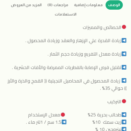
الوصف
معلومات إضافية
مراجعات (0)
المزيد من العروض
الاستعلامات
الخصائص والمميزات
زيادة القدرة علي الإزهار والعقد وزيادة المحصول .
زيادة معدل التفريع وزيادة حجم الثمار .
تقليل فرص الإصابة بالفطريات الممرضة والأفات الحشرية .
زيادة المحصول في المحاصيل النجيلية (( القمح والذرة والأرز
)) حوالي 35% .
التركيب
طحالب بحرية 25%
معدل الإستخدام
زيت سمك 10%
1.5 سم / 1لتر ماء .
نيتروجين 10 %