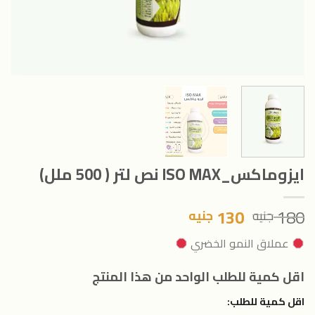
ايزوماكس_ISO MAX نص لتر ( 500 ملل)
السعر
السعر
130
180
جنيه
جنيه
الأصلي
الحالي
عملاق النمو الخضري
هو:
هو:
180 جنيه.
130 جنيه.
اقل كمية للطلب الواحد من هذا المنتج
اقل كمية للطلب: