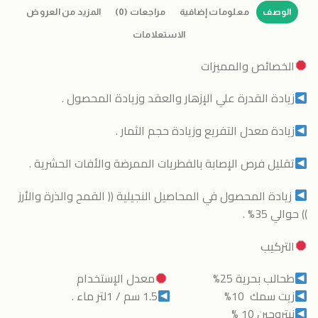
الوصف
معلومات إضافية
مراجعات (0)
المزيد من العروض
الاستعلامات
الخصائص والمميزات
زيادة القدرة علي الإزهار والعقد وزيادة المحصول .
زيادة معدل التفريع وزيادة حجم الثمار .
تقليل فرص الإصابة بالفطريات الممرضة والأفات الحشرية .
زيادة المحصول في المحاصيل النجيلية (( القمح والذرة والأرز
)) حوالي 35% .
التركيب
طحالب بحرية 25%
معدل الإستخدام
زيت سمك 10%
1.5 سم / 1لتر ماء .
نيتروجين 10 %