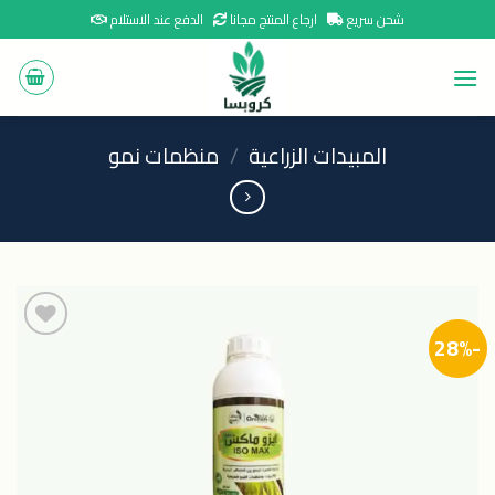
Ski
شحن سريع
ارجاع المنتج مجانا
الدفع عند الاستلام
t
conten
المبيدات الزراعية
/
منظمات نمو
-28%
اضافة
الى
المنتجات
المفضلة