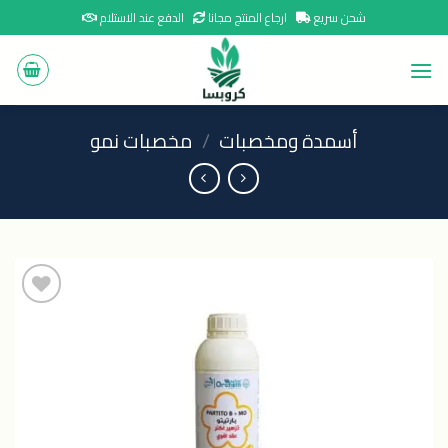
Ski
شحن سريع
ارجاع المنتج مجانا
الدفع عند الاستلام
t
conten
أسمدة ومخصبات
/
مخصبات نمو
اضافة
الى
المنتجات
المفضلة