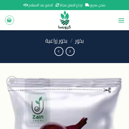
Ski
شحن سريع
ارجاع المنتج مجانا
الدفع عند الاستلام
t
conten
بذور
/
بذور زراعية
اضافة
الى
المنتجات
المفضلة