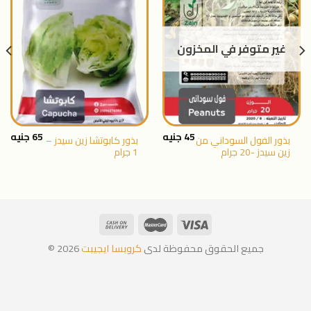
اضافة
اضافة
الى
الى
المنتجات
المنتجات
غير متوفر في المخزون
المفضلة
المفضلة
45
جنيه
65
جنيه
بذور الفول السوداني من
بذور كابوتشا زين سيدز –
زين سيدز -20 جرام
1 جرام
جميع الحقوق محفوظة لدى
كروبسا ايجيبت
2026 ©