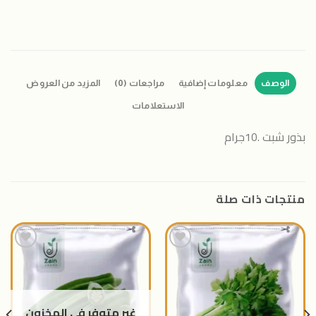
الوصف
معلومات إضافية
مراجعات (0)
المزيد من العروض
الاستعلامات
بذور شبت .10جرام
منتجات ذات صلة
اضافة
اضافة
الى
الى
المنتجات
المنتجات
غير متوفر في المخزون
المفضلة
المفضلة