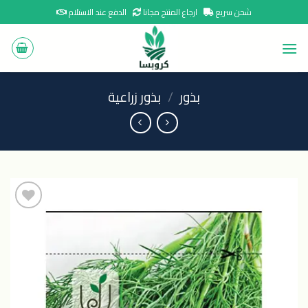
Ski
شحن سريع
ارجاع المنتج مجانا
الدفع عند الاستلام
t
conten
بذور
/
بذور زراعية
اضافة
الى
المنتجات
المفضلة