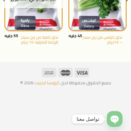
45
جنيه
55
جنيه
بذور كرفس من زين سيدز
بذور بامية من زين سيدز
– 10جرام
للزراعة المنزلية-10 جرام
جميع الحقوق محفوظة لدى
كروبسا ايجيبت
2026 ©
تواصل معنا