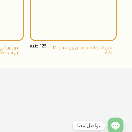
+
125
جنيه
بذور الذرة الحمراء من زين سيدز -12
بذور بروكلي
بذرة
زين سيدز 100 جرام
تواصل معنا