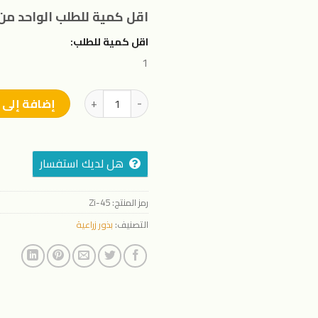
اقل كمية للطلب الواحد من 
اقل كمية للطلب:
1
كمية بذور كرات من زين سيدز - 5 جرام
إضافة إلى 
هل لديك استفسار
رمز المنتج:
Zi-45
التصنيف:
بذور زراعية