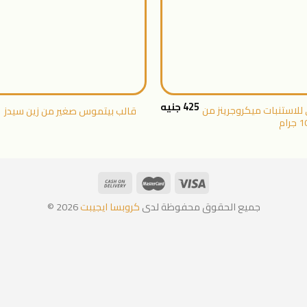
+
425
جنيه
 للاستنبات ميكروجرينز من
قالب بيتموس صغير من زين سيدز
جميع الحقوق محفوظة لدى
كروبسا ايجيبت
2026 ©