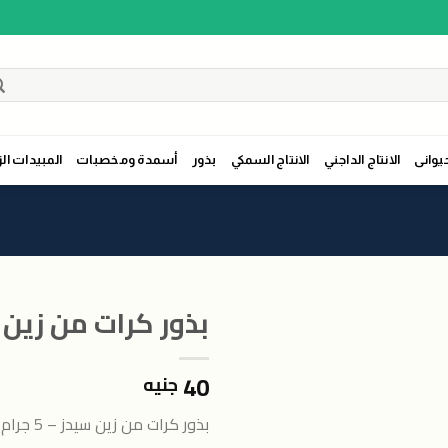
حيوانى
الانتاج الداجني
الانتاج السمكي
بذور
أسمدة ومخصبات
المبيدات الز
بذور كرات من زين سيدز
40
جنيه
بذور كرات من زين سيدز – 5 جرام