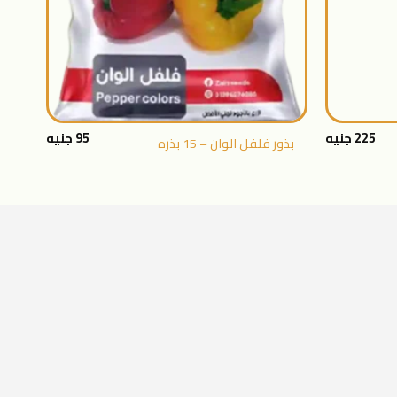
+
+
225
جنيه
95
جنيه
بذور فلفل الوان – 15 بذره
بذور