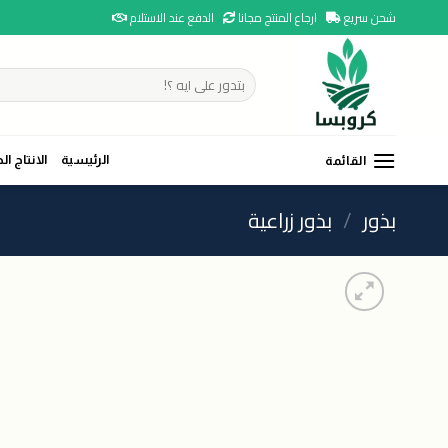
Ski
شحن سريع
ارجاع المنتج مجانا
الدفع عند الاستلام
t
conten
البحث
عن:
الرئيسية
الانتاج ال
القائمة
بذور
/
بذور زراعية