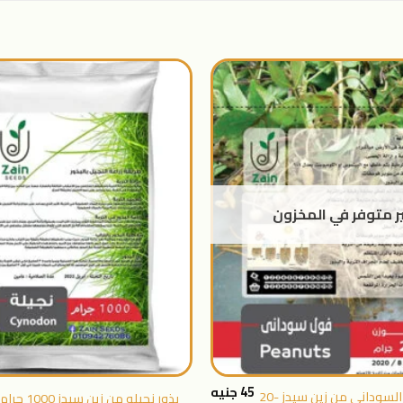
اضافة
الى
المنتجات
المفضلة
ر متوفر في المخزون
+
45
جنيه
بذور الفول السوداني من زين سيدز -20
بذور نجيله من زين سيدز 1000 جرام