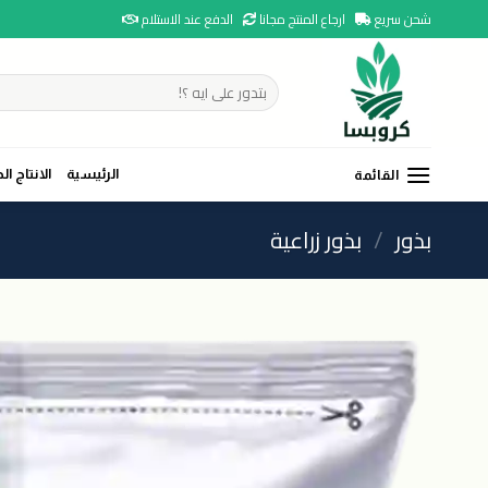
Ski
شحن سريع
ارجاع المنتج مجانا
الدفع عند الاستلام
t
conten
البحث
عن:
الرئيسية
الانتاج ال
القائمة
بذور
/
بذور زراعية