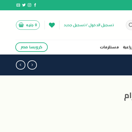
0
جنيه
تسجيل الدخول / تسجيل جديد
كروبسا مصر
راعية
مستلزمات