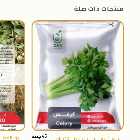
منتجات ذات صلة
اضافة
الى
المنتجات
المفضلة
غي
+
45
جنيه
بذور كرفس من زين سيدز – 10جرام