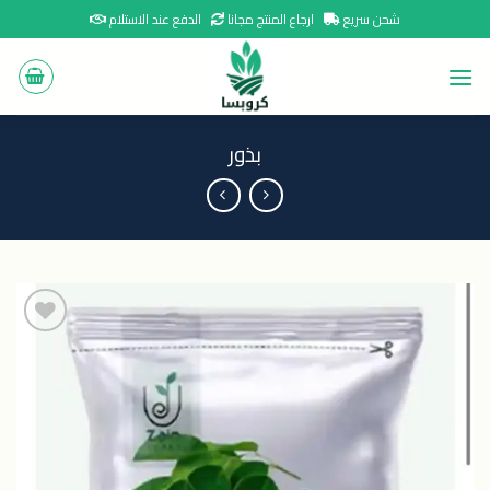
Ski
شحن سريع
ارجاع المنتج مجانا
الدفع عند الاستلام
t
conten
بذور
اضافة
الى
المنتجات
المفضلة