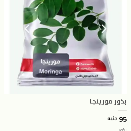
بذور مورينجا
95
جنيه
بذور