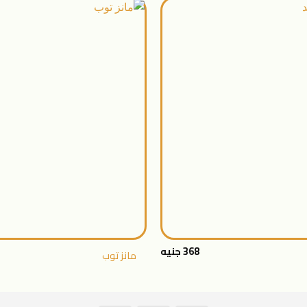
اضافة
الى
المنتجات
المفضلة
+
368
جنيه
مانز توب