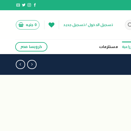
0
جنيه
تسجيل الدخول / تسجيل جديد
كروبسا مصر
راعية
مستلزمات