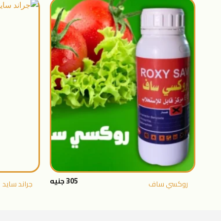
اضافة
الى
المنتجات
المفضلة
+
305
جنيه
روكسي ساف
‫جراند سايد