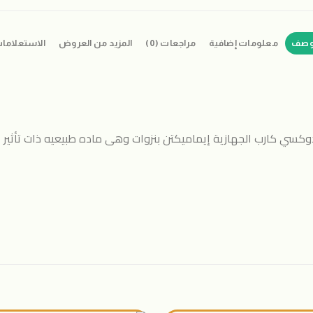
وصف
معلومات إضافية
مراجعات (0)
المزيد من العروض
الاستعلاما
سي كارب الجهازية إيماميكتن بنزوات وهى ماده طبيعيه ذات تأثير 