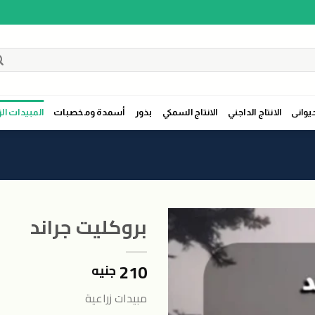
حيوانى
الانتاج الداجني
الانتاج السمكي
بذور
أسمدة ومخصبات
المبيدات الز
‫بروكليت جراند
210
جنيه
اضافة
الى
مبيدات زراعية
المنتجات