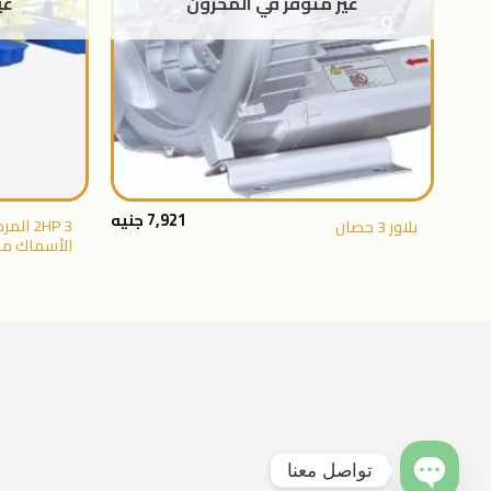
غير متوفر في المخزون
غي
+
7,921
جنيه
2HP 3 
بلاور 3 حصان
الأسماك م
تواصل معنا