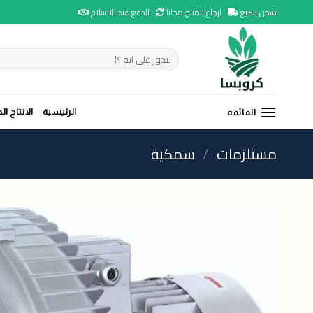
Ski
شحن سريع
ارجاع المنتج مجانا
الدفع عند الاستلام
t
conten
البحث
عن:
الرئيسية
الانتاج ال
القائمة
مستلزمات
/
سمكية