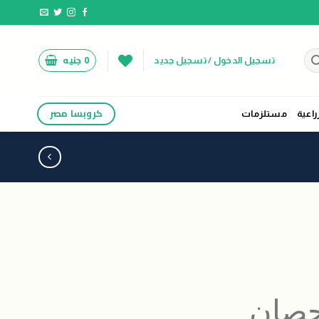
0
جنيه
تسجيل الدخول / تسجيل جديد
كروبسا مصر
راعية
مستلزمات
حصان