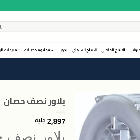
حيوانى
الانتاج الداجني
الانتاج السمكي
بذور
أسمدة ومخصبات
المبيدات الز
بلاور نصف حصان
2,897
جنيه
اضافة
الى
بلاور نصف 
المنتجات