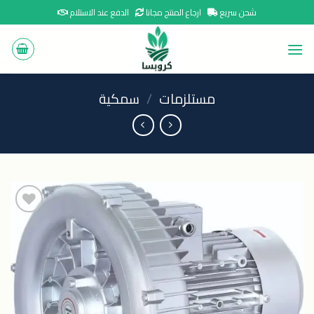
Ski
شحن سريع
ارجاع المنتج مجانا
الدفع عند الاستلام
t
conten
مستلزمات
/
سمكية
اضافة
الى
المنتجات
المفضلة