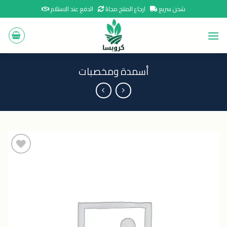
Ski
شحن سريع
ارجاع المنتج مجانا
الدفع عند الاستلام
t
conten
أسمدة ومخصبات
اضافة
الى
المنتجات
المفضلة