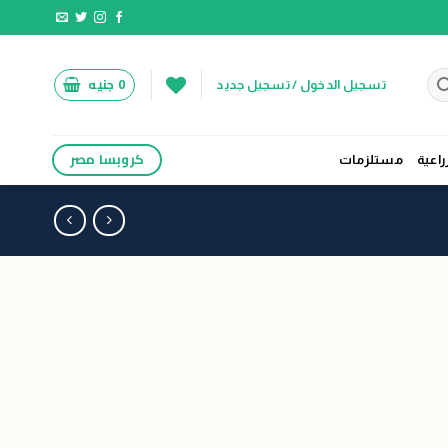
0
جنيه
تسجيل الدخول / تسجيل جديد
كروبسا مصر
راعية
مستلزمات