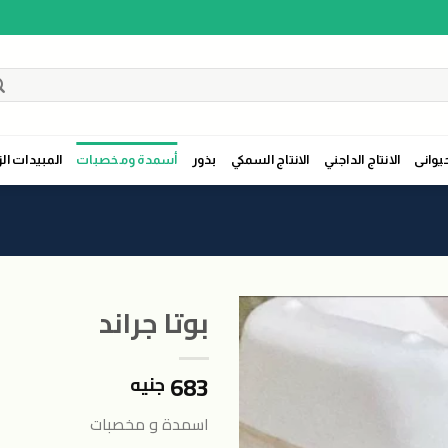
حيوانى
الانتاج الداجني
الانتاج السمكي
بذور
أسمدة ومخصبات
المبيدات الز
بوتا جراند
683
جنيه
اضافة
الى
اسمدة و مخصبات
المنتجات