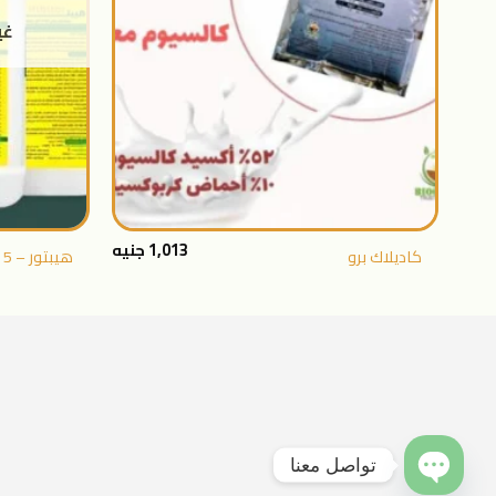
غي
+
1,013
جنيه
كاديلاك برو
هيبتور – 5 لتر
تواصل معنا