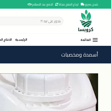
Ski
شحن سريع
ارجاع المنتج مجانا
الدفع عند الاستلام
t
conten
البحث
عن:
الرئيسية
الانتاج ال
القائمة
أسمدة ومخصبات