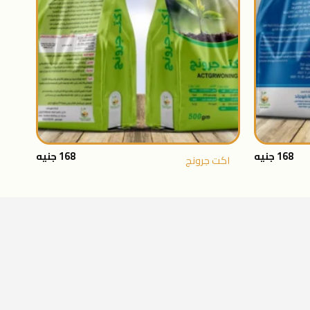
+
+
168
جنيه
168
جنيه
اكت جرونج
بلان