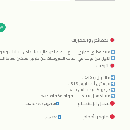
ال
الخصائص والمميزات
مبيد فطري جهازي سريع الإمتصاص والإنتشار داخل النباتات وهو ال
الأول من نوعه في إيقاف الفيروسات عن طريق تسكين نشاط الفيرو
التركيب
مانكوزيب 40% .
فوستيل ألمونيوم 15% .
هيدروكسيد نحاس 10% .
ميتالكسيل 10 % .
مواد مكملة 25% .
معدل الإستخدام
150 جرام / 100 لتر ماء .
متوفر بأحجام
300 جرام .