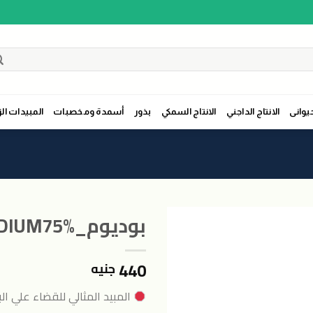
حيوانى
الانتاج الداجني
الانتاج السمكي
بذور
أسمدة ومخصبات
المبيدات الز
بوديوم_PODIUM75%
440
جنيه
اضافة
الى
المبيد المثالي للقضاء علي ال
المنتجات