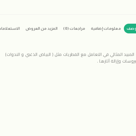
وصف
معلومات إضافية
مراجعات (0)
المزيد من العروض
الاستعلاما
مبيد المثالي في التعامل مع الفطريات مثل ( البياض الذغبي و الندوات)
سات وإزالة آثارها .