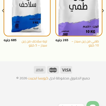
الى
الى
المنتجات
المنتجات
المفضلة
المفضلة
265
جنيه
685
جنيه
طمي من زين سيدز –
تربه سلاحف من زين
10 كيلو
سيدز – 5 كيلو
جميع الحقوق محفوظة لدى
كروبسا ايجيبت
2026 ©