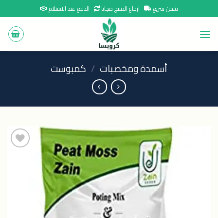
Ski
شحن سريع
ارجاع المنتج مجانا
الدفع عند الاستلام
t
conten
أسمدة ومخصبات
/
كمبوست
اضافة
الى
المنتجات
المفضلة