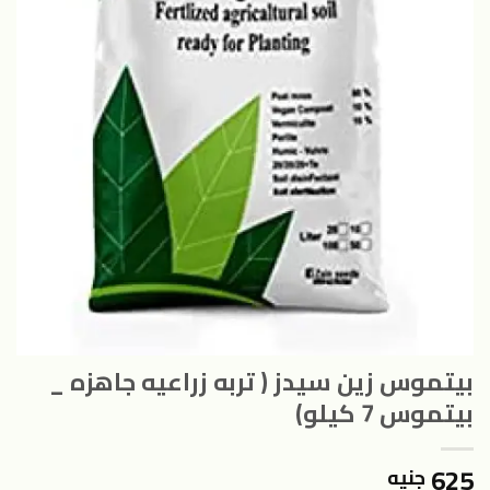
بيتموس زين سيدز ( تربه زراعيه جاهزه _
بيتموس 7 كيلو)
625
جنيه