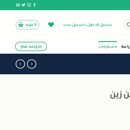
0
جنيه
تسجيل الدخول / تسجيل جديد
كروبسا مصر
راعية
مستلزمات
ن زين