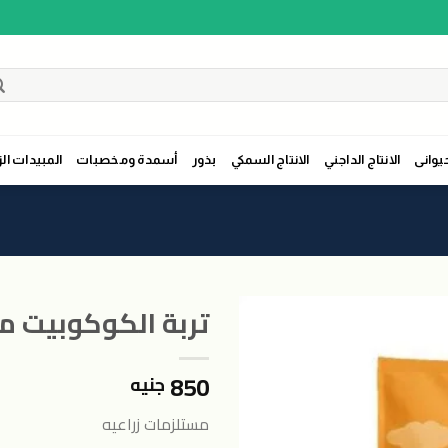
حيوانى
الانتاج الداجني
الانتاج السمكي
بذور
أسمدة ومخصبات
المبيدات الز
تربة الكوكوبيت م
850
جنيه
اضافة
الى
مستلزمات زراعيه
المنتجات