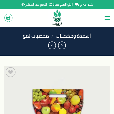
Ski
شحن سريع
ارجاع المنتج مجانا
الدفع عند الاستلام
t
conten
أسمدة ومخصبات
/
مخصبات نمو
اضافة
الى
المنتجات
المفضلة