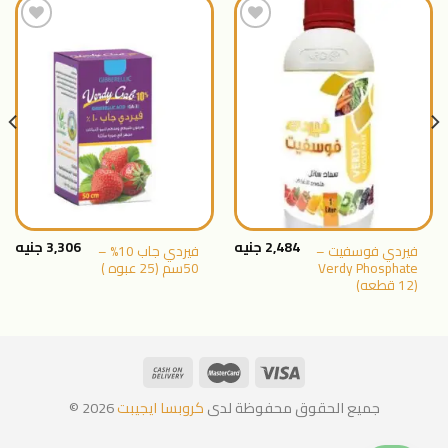
اضافة
اضافة
الى
الى
المنتجات
المنتجات
المفضلة
المفضلة
2,484
جنيه
3,306
جنيه
فيردي فوسفيت –
فيردي جاب 10% –
Verdy Phosphate
50سم (25 عبوه )
(12 قطعه)
جميع الحقوق محفوظة لدى
كروبسا ايجيبت
2026 ©