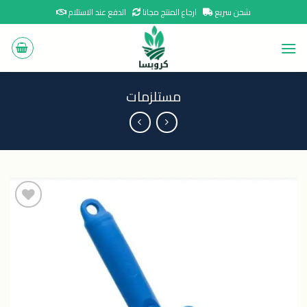
Ski
شحن سريع
ارجاع المنتج مجانا
الدفع عند الاستلام
t
conten
مستلزمات
اضافة
الى
المنتجات
المفضلة