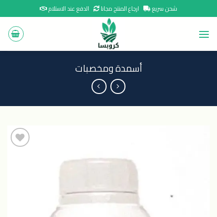
Ski
شحن سريع
ارجاع المنتج مجانا
الدفع عند الاستلام
t
conten
أسمدة ومخصبات
اضافة
الى
المنتجات
المفضلة