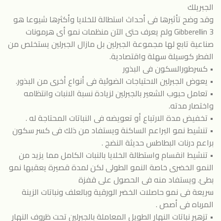
الجبريلك
وقد وضح تأثيرها فى أحداث استطالة للخلايا وأكثرها شيوعا هو
Gibberellin 3 ولم يعرف حتى الآن منظمات نمو أى هرمونات
صناعية تابع لها مجموعة الجبرلين بل مازال الجبرلين يستخلص من
الفطر كوسيلة سهلة واقتصادية.
• كسرطورالسكون فى البذور
• يعوض الجبرلين الاحتياجات الضوئية فى أنواع أخرى من البذور.
• تعامل حبوب الشعير بالجبرلين لزيادة نسبة الانبات وانتظامه
واختصار مدته.
• تخفيض مدة الارتباع أو تعويضه فى النباتات المحتاجة له .
• تنشيط نمو البراعم الساكنة ويستفاد من ذلك فى كسر سكون
براعم درنات البطاطس حديثة النضج .
• تنشيط انقسام واستطالة الخلايا بالنبات الكامل مما يزيد من
النمو الخضرى خاصة النمو الطولى لكن لمدة قصيرة يعقبها نمو
بطئ. ويستفاد منه فى الحصول على قفزة
سريعة فى نمو حاصلات الخضر الورقية وبالعلف ونباتات الزينة
المرباه فى أصص .
• تزهير نباتات النهار الطويل المعاملة بالجبرلين تحت ظروف النهار