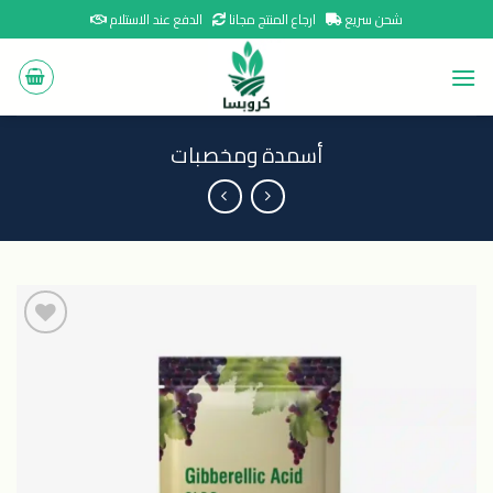
Ski
شحن سريع
ارجاع المنتج مجانا
الدفع عند الاستلام
t
conten
أسمدة ومخصبات
اضافة
الى
المنتجات
المفضلة