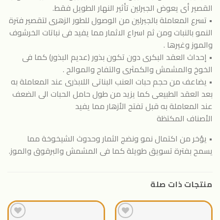
القصير أى يعوض الجبرلين تأثير النهار الطويل فقط.
• تسرع المعاملة بالجبرلين من الوصول للطور الزهرى لتقصير فترة
النمو بالنبات ومن ثم اسراع الاثمار مما يفيد فى نباتات الخرشوف
والموز وغيرها .
• إحداث العقد البكرى دون تكون بذور (عديم البذور) كما فى
الخوخ والمشمش والكمثرى والتفاح والموالح .
• يضاعف من حجم حبات العنب البناتى اللابذرى عند المعاملة به
بعد العقد الطبيعى كما يزيد من طول حامل الحبات الى الضعف
عند المعاملة به قبل تفتح الأزهار مما يفيد
الأصناف المكتظة
• يؤخر من اكتمال نمو ونضج الثمار وحدوث الشيخوخة مما
يسمح بفترة تسويق طويلة كما فى المشمش والبرقوق والموز.
منتجات ذات صلة