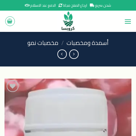
Ski
شحن سريع
ارجاع المنتج مجانا
الدفع عند الاستلام
t
conten
أسمدة ومخصبات
/
مخصبات نمو
اضافة
الى
المنتجات
المفضلة