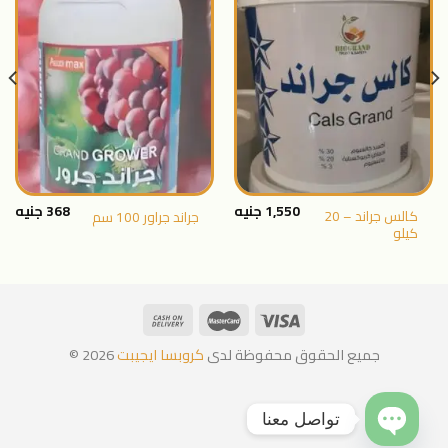
اضافة
اضافة
الى
الى
المنتجات
المنتجات
المفضلة
المفضلة
1,550
جنيه
368
جنيه
كالس جراند – 20
جراند جراور 100 سم
كيلو
جميع الحقوق محفوظة لدى
كروبسا ايجيبت
2026 ©
تواصل معنا