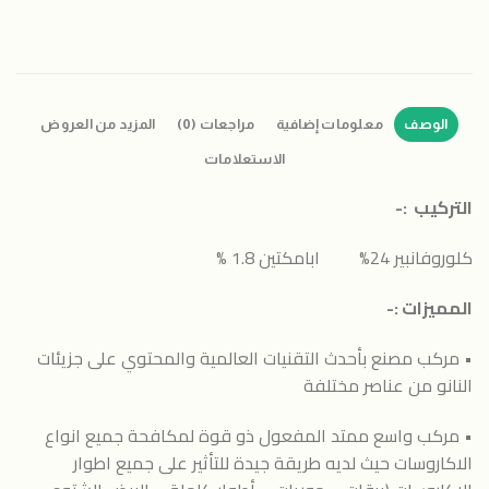
الوصف
معلومات إضافية
مراجعات (0)
المزيد من العروض
الاستعلامات
التركيب :-
كلوروفانبير 24% ابامكتين 1.8 %
المميزات :-
• مركب مصنع بأحدث التقنيات العالمية والمحتوي على جزيئات
النانو من عناصر مختلفة
• مركب واسع ممتد المفعول ذو قوة لمكافحة جميع انواع
الاكاروسات حيث لديه طريقة جيدة للتأثير على جميع اطوار