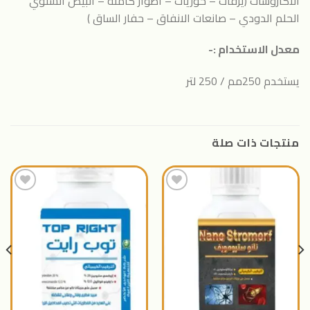
الاكاروسات (يرقات – حوريات – أطوار كاملة – البيض الشتوي
الحلم الدودي – صانعات الانفاق – حفار الساق )
معدل الاستخدام :-
يستخدم 250مم / 250 لتر
منتجات ذات صلة
اضافة
اضافة
الى
الى
المنتجات
المنتجات
المفضلة
المفضلة