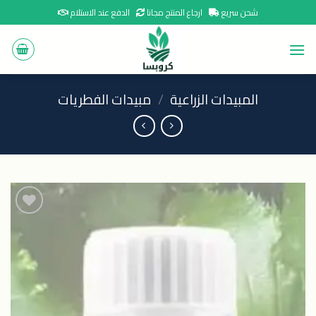
Ski
شحن سريع
ارجاع المنتج مجانا
الدفع عند الاستلام
t
conten
المبيدات الزراعية
/
مبيدات الفطريات
اضافة
الى
المنتجات
المفضلة