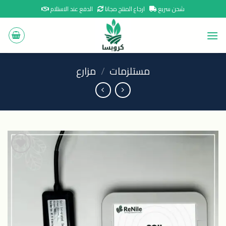
Ski
شحن سريع
ارجاع المنتج مجانا
الدفع عند الاستلام
t
conten
مستلزمات
/
مزارع
اضافة
الى
المنتجات
المفضلة