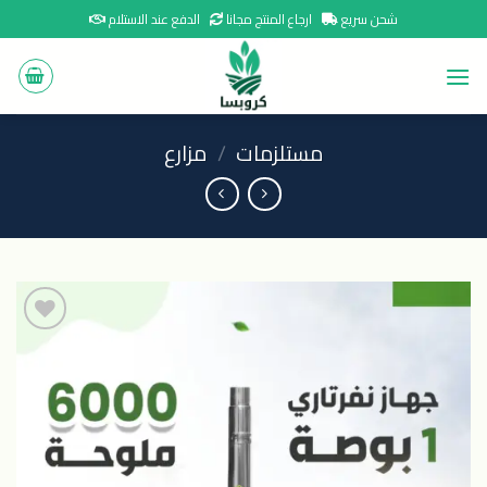
Ski
شحن سريع
ارجاع المنتج مجانا
الدفع عند الاستلام
t
conten
مستلزمات
/
مزارع
اضافة
الى
المنتجات
المفضلة