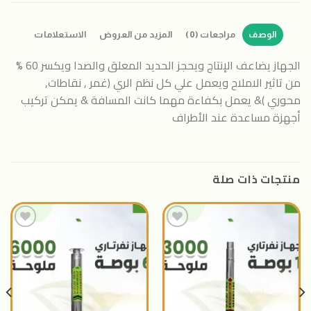
الوصف
مراجعات (0)
المزيد من العروض
الاستعلامات
الجهاز يضاعف الإنتاج ويحجز الحديد المعلق والصدا ويكسر 60 %
من تاثير الاملاح ويعمل علي كل نظم الري (غمر , نقاطات,
محوري )& يعمل بكفاءة مهما كانت المسافة & يمكن تركيب
أجهزة مساعدة عند الأطراف
منتجات ذات صلة
اضافة
اضافة
الى
الى
المنتجات
المنتجات
المفضلة
المفضلة