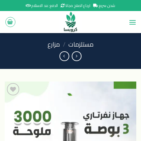
Ski
شحن سريع
ارجاع المنتج مجانا
الدفع عند الاستلام
t
conten
مستلزمات
/
مزارع
اضافة
الى
المنتجات
المفضلة