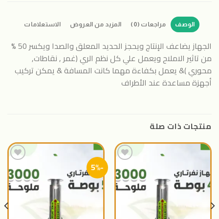
الوصف
مراجعات (0)
المزيد من العروض
الاستعلامات
الجهاز يضاعف الإنتاج ويحجز الحديد المعلق والصدا ويكسر 50 %
من تاثير الاملاح ويعمل علي كل نظم الري (غمر , نقاطات,
محوري )& يعمل بكفاءة مهما كانت المسافة & يمكن تركيب
أجهزة مساعدة عند الأطراف
منتجات ذات صلة
-5%
اضافة
اضافة
الى
الى
المنتجات
المنتجات
المفضلة
المفضلة