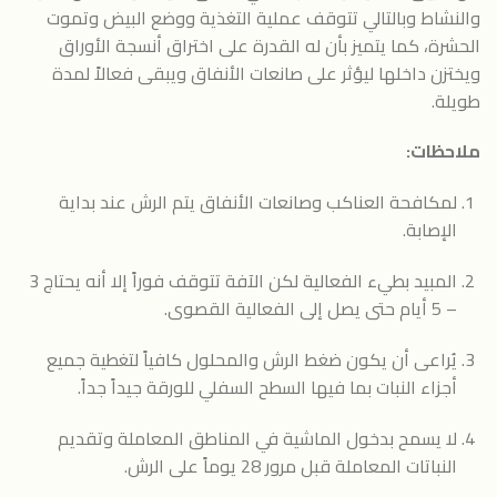
والنشاط وبالتالي تتوقف عملية التغذية ووضع البيض وتموت
الحشرة، كما يتميز بأن له القدرة على اختراق أنسجة الأوراق
ويختزن داخلها ليؤثر على صانعات الأنفاق ويبقى فعالاً لمدة
طويلة.
ملاحظات:
لمكافحة العناكب وصانعات الأنفاق يتم الرش عند بداية
الإصابة.
المبيد بطيء الفعالية لكن الآفة تتوقف فوراً إلا أنه يحتاج 3
– 5 أيام حتى يصل إلى الفعالية القصوى.
يُراعى أن يكون ضغط الرش والمحلول كافياً لتغطية جميع
أجزاء النبات بما فيها السطح السفلي للورقة جيداً جداً.
لا يسمح بدخول الماشية في المناطق المعاملة وتقديم
النباتات المعاملة قبل مرور 28 يوماً على الرش.