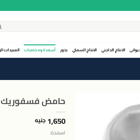
حيوانى
الانتاج الداجني
الانتاج السمكي
بذور
أسمدة ومخصبات
المبيدات الز
حامض فسفوريك (5لتر
1,650
جنيه
اضافة
الى
اسمدة
المنتجات