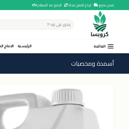
Ski
شحن سريع
ارجاع المنتج مجانا
الدفع عند الاستلام
t
conten
البحث
عن:
الرئيسية
الانتاج ال
القائمة
أسمدة ومخصبات