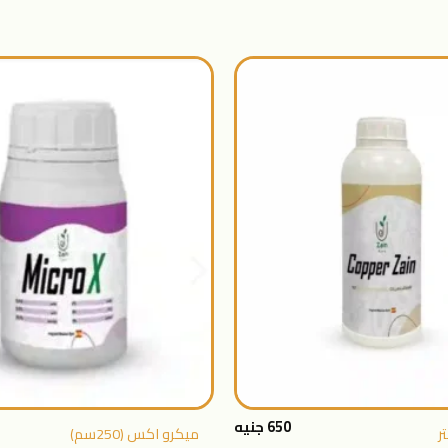
اضافة
الى
المنتجات
المفضلة
+
650
جنيه
ميكرو اكس (250سم)