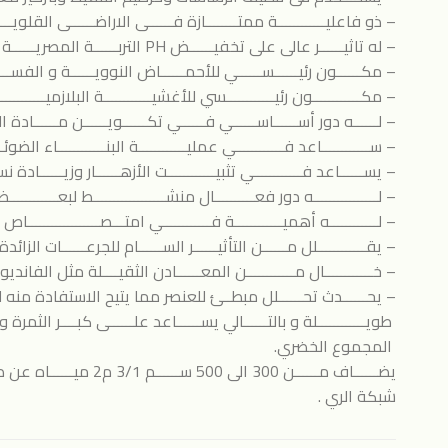
– ذو فاعليــــــــــــة ممتــــــــازة فــــــى الاراضــــــى القلويــــ
– له تاثيــــــر عالى على تخفيــــــض PH التربــــــة المصريــــــة القلويـــة.
– مكــــــون رئيــــــســــــي للأحمــــــاض النوويــــــة و الفســـف
– مكــــــــــــون رئيــــــــــــسي للأغشيــــــــــــة البلازميــــــــــ
– لــــــه دور أســــــاســــــي فــــــي تكــــــويــــــن مــــــادة ال
– ســــــــــــاعد فــــــــــــي عمليــــــــــــة البنــــــــــــاء الضو
– يســــــاعد فــــــــــــي تثبيــــــــــــت الأزهــــــار وزيــــــادة نس
– لــــــــــــــــه دور فعــــــــــال منشــــــــــــــــــط لبعــــــــــــ
– لــــــــــــه أهميــــــــــــة فــــــــــــي امتـــصــــــــــــــــــاص ال
– يقــــــــــــلل مــــــن التأثيــــــر الســــــام للجرعــــــات الزائ
– خــــــــــــال مــــــــــــن المعــــــادن الثقيــــلة مثل الفاند
– يحــــــدث تحــــــلل مبطــئ للعنصر مما يتيح الاستفادة منه 
طويــــــــــــلة و بالتــــــالي يســــــاعد علــــــى كبــــر الثمرة 
المجموع الخضري.
يضــــــاف مــــــن 300 الى 500 ســــــم 3/1 م2 ميــــــاه عن طريق
شبكة الري .