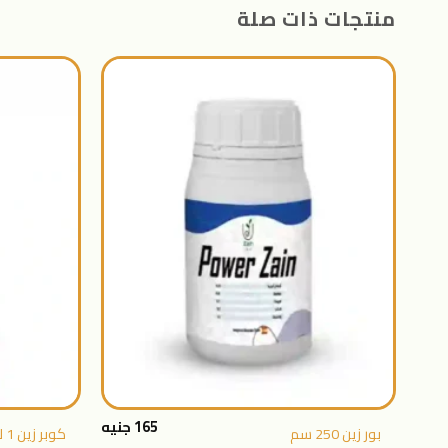
منتجات ذات صلة
اضافة
الى
المنتجات
المفضلة
+
165
جنيه
بور زين 250 سم
كوبر زين 1 لتر