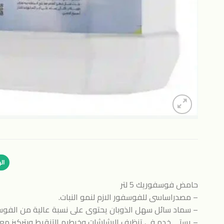
ال
حامض فوسفوريك 5 لتر
– مصدراساسى للفوسفور الازم لنمو النبات.
– سماد سائل سهل الذوبان يحتوى على نسبة عالية من الفوس
– يستــــخدم فى تنظيف الرشاشات وخرطيم التنقيط وبتركيز معي