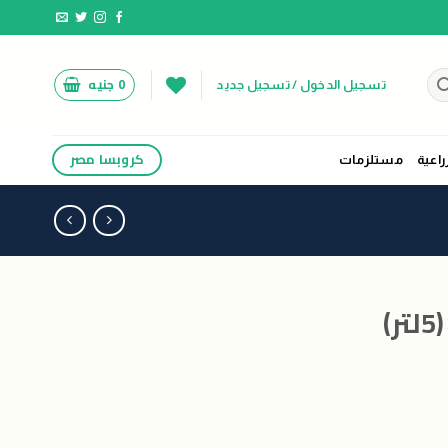
0
جنيه
تسجيل الدخول / تسجيل جديد
كروبسا مصر
راعية
مستلزمات
)