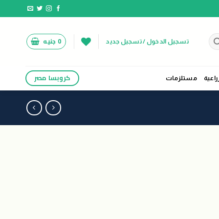
0
جنيه
تسجيل الدخول / تسجيل جديد
كروبسا مصر
راعية
مستلزمات