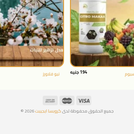
المفضلة
+
194
جنيه
سيوم
نيو فلاورز
جميع الحقوق محفوظة لدى
كروبسا ايجيبت
2026 ©