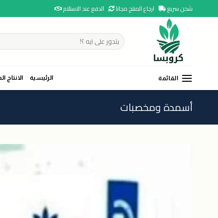
Ski
شحن سريع
ارجاع المنتج مجانا
الدفع عند الاستلام
t
conten
البحث
عن:
الرئيسية
الانتاج ال
القائمة
أسمدة ومخصبات