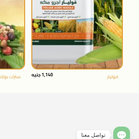
المفضلة
+
1,140
جنيه
فوليار
سترات بوتا
تواصل معنا