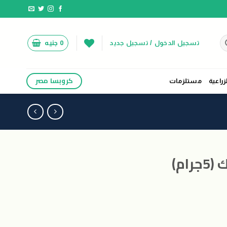
0
جنيه
تسجيل الدخول / تسجيل جديد
كروبسا مصر
زراعية
مستلزمات
ام)