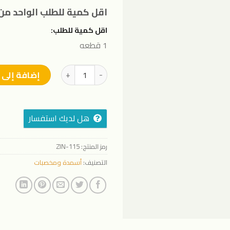
اقل كمية للطلب الواحد من 
اقل كمية للطلب:
1 قطعه
كمية حمض السليسيليك (5جرام)
إضافة إلى 
هل لديك استفسار
رمز المنتج:
ZIN-115
التصنيف:
أسمدة ومخصبات