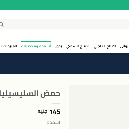
يوانى
الانتاج الداجني
الانتاج السمكي
بذور
أسمدة ومخصبات
المبيدات ال
حمض السليسيليك (5جر
145
جنيه
اسمدة