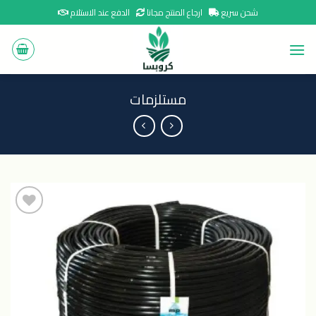
Ski
شحن سريع
ارجاع المنتج مجانا
الدفع عند الاستلام
t
conten
مستلزمات
اضافة
الى
المنتجات
المفضلة