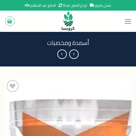
Ski
شحن سريع
ارجاع المنتج مجانا
الدفع عند الاستلام
t
conten
أسمدة ومخصبات
اضافة
الى
المنتجات
المفضلة