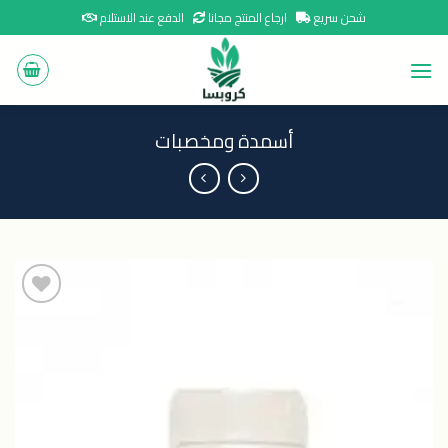
Ski
شحن سريع
ارجاع المنتج مجانا
الدفع عند الاستلام
t
conten
أسمدة ومخصبات
اضافة
الى
المنتجات
المفضلة