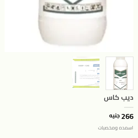
ديب كاس
266
جنيه
اسمده ومخصبات