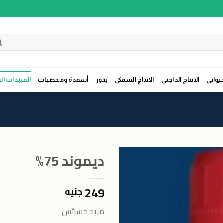
حيوانى
الانتاج الداجني
الانتاج السمكي
بذور
أسمدة ومخصبات
المبيدات الز
ديموند 75%
249
جنيه
اضافة
الى
مبيد حشائش
المنتجات