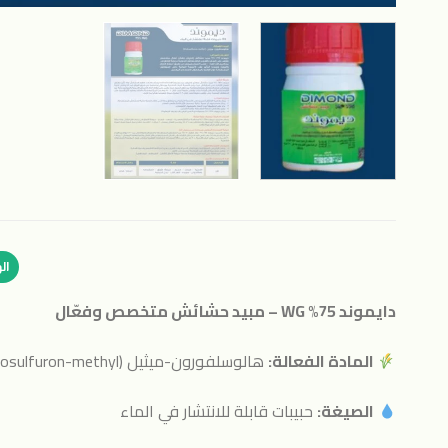
ال
دايموند 75% WG – مبيد حشائش متخصص وفعّال
المادة الفعالة:
هالوسلفورون-ميثيل (Halosulfuron-methyl) – 750 جم/كجم
الصيغة:
حبيبات قابلة للانتشار في الماء