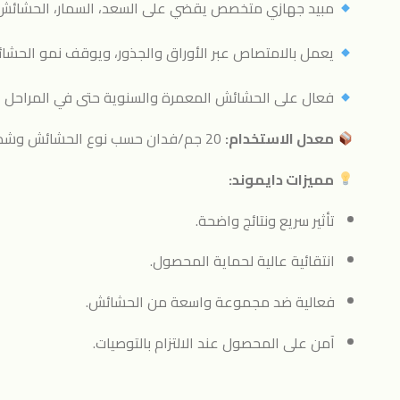
مبيد جهازي متخصص يقضي على السعد، السمار، الحشائش ال
يعمل بالامتصاص عبر الأوراق والجذور، ويوقف نمو الحشائ
فعال على الحشائش المعمرة والسنوية حتى في المراحل ال
معدل الاستخدام:
20 جم/فدان حسب نوع الحشائش وشدة الإصابة.
مميزات دايموند:
تأثير سريع ونتائج واضحة.
انتقائية عالية لحماية المحصول.
فعالية ضد مجموعة واسعة من الحشائش.
آمن على المحصول عند الالتزام بالتوصيات.