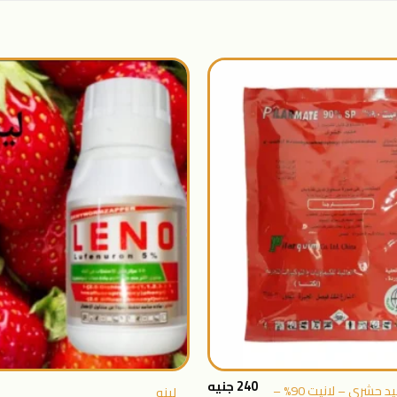
اضافة
الى
المنتجات
المفضلة
+
240
جنيه
بيلارميت مبيد حشرى – لانيت 90% –
لينو