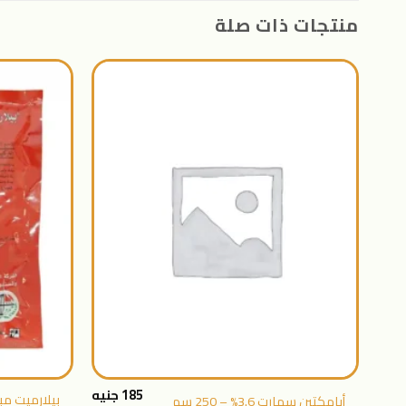
منتجات ذات صلة
اضافة
الى
المنتجات
المفضلة
+
185
جنيه
أبامكتين سمارت 3.6% – 250 سم