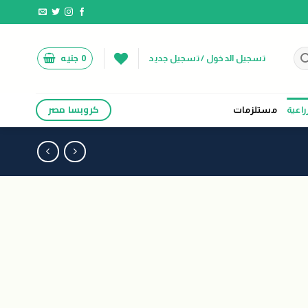
0
جنيه
تسجيل الدخول / تسجيل جديد
كروبسا مصر
راعية
مستلزمات