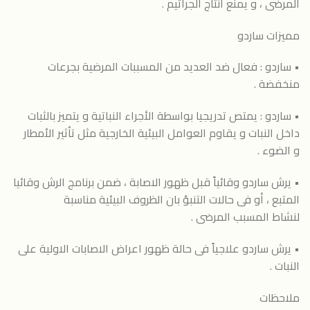
المرضى ، و يمنع انتاج الجراثيم .
مميزات ساردو
• ساردو : فعال ضد العديد من المسببات المرضية بجرعات
منخفضة .
• ساردو : يمتص تدريجيا بواسطة الأجراء النباتية و يتميز بالثبات
داخل النبات و يقاوم العوامل البيئية الخارجية مثل تأثير الأمطار
و الضوء .
• يرش ساردو وقائياً قبل ظهور الاصابة ، ضمن برنامج الرش وقائيا
المتبع ، أو فى حالات التنبؤ بان الظروف البيئية مناسبة
لنشاط المسبب المرضى .
• يرش ساردو علاجياً فى حالة ظهور اعراض الاصابات الاولية على
النبات .
ملاحظات