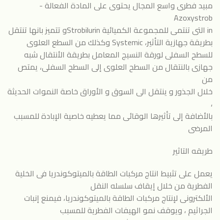
مبيد فطرى واسع المجال يحتوى على المادة الفعالة -
Azoxystrob
in التى تنتمى للمجموعة الكميائية Strobilurinو تتميز بانها تنتقل
بطريقة جهازية التأثير، Systemic وكذلك من السطع العلوى
للسطح السفلى لورقة النسيج المعامل بطريقة الأنتقال شبه
جهازى بالنتقال من السطح العلوى إلى السطح السفلى، يمتص
من
خلال الجذور و ينتقل الى السوق و الأوراق خاصة النموات الحديثة
،
بالأضافة إلى تأثيرها الوقائى مما يعطيه خاصية الإبادة للمسبب
المرضى
طريقه التاثير
يعمل على تثبيط انتاج مركبات الطاقة بالميتوكوندريا فى الخلية
الفطرية من خلال إيقاف سلسله النقل
الألكترونى لإنتاج مركبات الطاقة بالميتوكوندريا، فيمنع إنبات
الجراثيم ، ويوقف نمو الهيفات الفطرية للمسبب