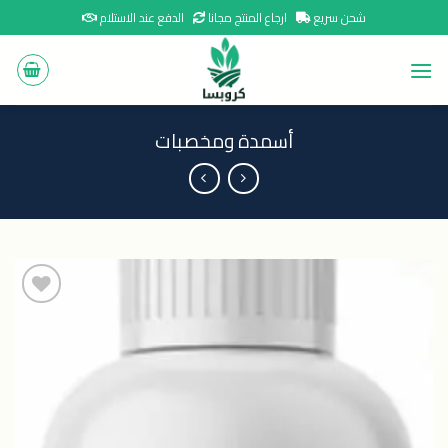
Ski
شحن سريع
ارجاع المنتج مجانا
الدفع عند الاستلام
t
conten
أسمدة ومخصبات
اضافة
الى
المنتجات
المفضلة