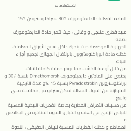
الاستعلامات
المادة الفعالة : الدايمثومورف ٪30 +بيراكلوستروبين ٪15
مبيد فطرى علاجى و وقائى ، حيث تتميز مادة الدايمثومورف
بصفة
الجهازية الموضعية حيث يتحرك داخل نسيج الأوراق المعاملة،
كذلك مادة البيراكلوستروبين بالإنتقال الجهازى لجميع أجزاء
النبات
من خلال أوعية الخشب مما يوفر حماية كاملة للنبات.
يحتوى على المادتين دايميثومورف Dimethomorph بنسبة ٪30 و
بيراكلوستروبين Pyraclostrobin بنسبة 15 ،%و هذة التركيبة
المتوازنة من المواد الفعالة تمكن سترابو من مكافحة مدى
واسع
من مسببات الأمراض الفطرية بخاصة الفطريات البيضية المسببة
للبياض الزغبى فى العنب و الخيار و الندوة المتاخرة فى البطاطس
و
الطماطم و كذلك الفطريات المسببة للبياض الدقيقى ، الندوة