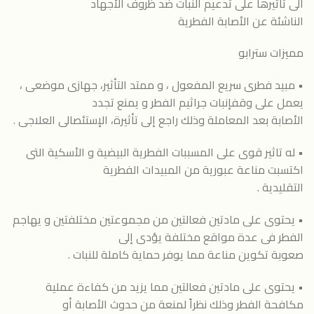
الى تأثيرها على تدعيم النبات ضد ظروف الأجهاد
الناشئة عن الأصابة الفطرية
مميزات سترابو
• مبيد فطرى سريع المفعول ، و ممتد التأثير، جهازى موضعى ،
يعمل على وقفإنبات جراثيم الفطر و يمنع تجدد
الأصابة بعد المعاملة وذلك راجع إلى تأثيرة، الإستئصالى العلاجى .
• له تاثير قوى على المسببات الفطرية البيضية و الأسكية التى
اكتسبت مناعة عبورية من المبيدات الفطرية
التقليدية .
• يحتوى على مادتين فعالتين من مجموعتين مختلفتين و يهاجم
الفطر فى عدة مواقع مختلفة يؤدى إلى
صعوبة تكوين مناعة مما يوفر حماية كاملة للنبات .
• يحتوى على مادتين فعالتين مما يزيد من كفاءة عملية
مكافحة الفطر وذلك نظراً لمنعة من حدوث الأصابة أو