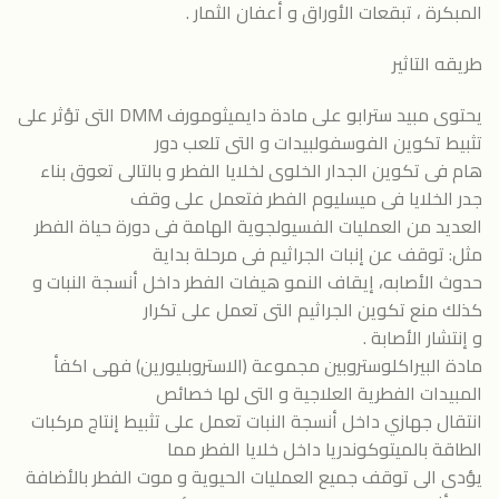
المبكرة ، تبقعات الأوراق و أعفان الثمار .
طريقه التاثير
يحتوى مبيد سترابو على مادة دايميثومورف DMM التى تؤثر على
تثبيط تكوين الفوسفولبيدات و التى تلعب دور
هام فى تكوين الجدار الخلوى لخلايا الفطر و بالتالى تعوق بناء
جدر الخلايا فى ميسليوم الفطر فتعمل على وقف
العديد من العمليات الفسيولجوية الهامة فى دورة حياة الفطر
مثل: توقف عن إنبات الجراثيم فى مرحلة بداية
حدوث الأصابه، إيقاف النمو هيفات الفطر داخل أنسجة النبات و
كذلك منع تكوين الجراثيم التى تعمل على تكرار
و إنتشار الأصابة .
مادة البيراكلوستروبين مجموعة (الاستروبليورين) فهى اكفأ
المبيدات الفطرية العلاجية و التى لها خصائص
انتقال جهازي داخل أنسجة النبات تعمل على تثبيط إنتاج مركبات
الطاقة بالميتوكوندريا داخل خلايا الفطر مما
يؤدى الى توقف جميع العمليات الحيوية و موت الفطر بالأضافة