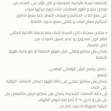
انتشارها نتيجة التركيبة المتميزة و التى تؤثر على العديد من
مراحل نمو و تطور الفطريات اثناء دورة حياتها سواء
على منع انبا ت الجراثيم و هيفات الفطر، كما يمنع اختراق
الجراثيم سطح النبات و بالتالى يمنع حدوث الأصابة .
• يمتص بسرعة داخل انسجة النبات مما يجعلة الأختيار المثالى
لنظم الرى المحورى و عدم غسيل المركب من
خلال الأمطار
يمكن رش سترابو وقائي قبل ظهور الاصابة او مع بداية ظهور
الأصابة
، ضمن برنامج الرش الوقائى العلاجى
المتبع .
يمكن رش سترابو علاجي فى حالة ظهور اعراض الاصابات الاولية
على النبات .
فى حالة الاصابات الشديدة يمكن رش سترابو مرتين متتابعتين بين
كل رش و اخرى ٧-٥ أيام تعبا لتوفر الظروف
البيئية المهيئة لحدوث المر ض